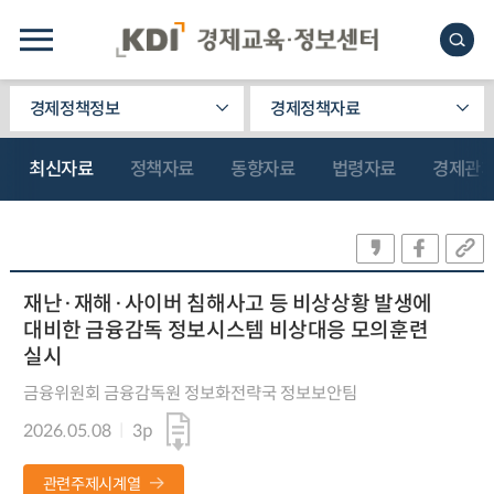
경제정책정보
경제정책자료
최신자료
정책자료
동향자료
법령자료
경제관
재난·재해·사이버 침해사고 등 비상상황 발생에
대비한 금융감독 정보시스템 비상대응 모의훈련
실시
금융위원회 금융감독원 정보화전략국 정보보안팀
2026.05.08
3p
관련주제시계열