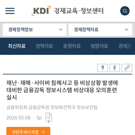
경제정책정보
경제정책자료
최신자료
정책자료
동향자료
법령자료
경제관
재난·재해·사이버 침해사고 등 비상상황 발생에
대비한 금융감독 정보시스템 비상대응 모의훈련
실시
금융위원회 금융감독원 정보화전략국 정보보안팀
2026.05.08
3p
관련주제시계열