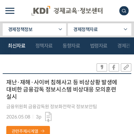
경제정책정보
경제정책자료
최신자료
정책자료
동향자료
법령자료
경제관
재난·재해·사이버 침해사고 등 비상상황 발생에
대비한 금융감독 정보시스템 비상대응 모의훈련
실시
금융위원회 금융감독원 정보화전략국 정보보안팀
2026.05.08
3p
관련주제시계열