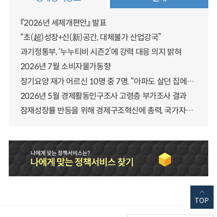
『2026년 세제개편안』 발표
“초(超)성장+신(新)공간, 대체불가 산업강국”
과기정통부, ‘누누티비 시즌2’에 강력 대응 의지 밝혀
2026년 7월 소비자물가동향
장기요양 재가 어르신 10명 중 7명, “아파도 살던 집에서 살겠다” 「2025년 장기요양실태조사」 결과 발표
2026년 5월 경제활동인구조사 고령층 부가조사 결과
잠재성장률 반등을 위해 경제구조혁신에 총력, 국가자산 관리체계 대전환
TOP