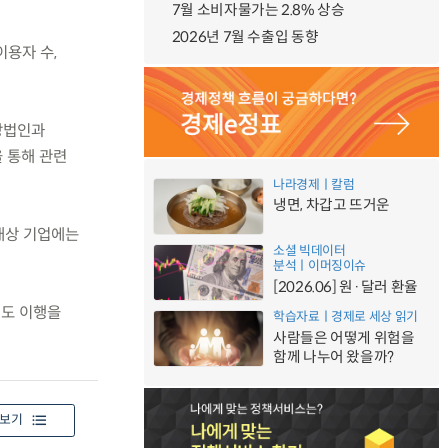
7월 소비자물가는 2.8% 상승
2026년 7월 수출입 동향
이용자 수,
상장법인과
을 통해 관련
나라경제ㅣ칼럼
냉면, 차갑고 뜨거운
비대상 기업에는
소셜 빅데이터
분석ㅣ이머징이슈
[2026.06] 원·달러 환율
제도 이행을
학습자료ㅣ경제로 세상 읽기
사람들은 어떻게 위험을
함께 나누어 왔을까?
보기