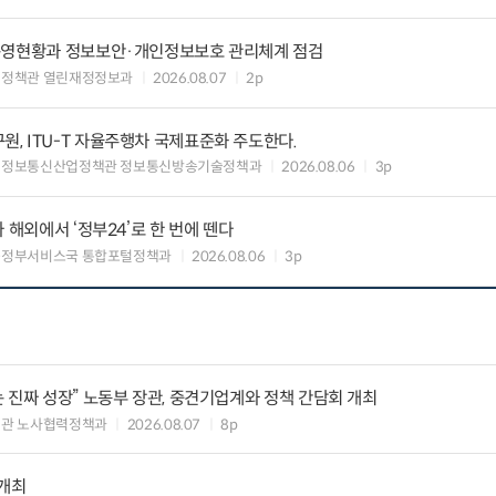
운영현황과 정보보안·개인정보보호 관리체계 점검
여정책관 열린재정정보과
2026.08.07
2p
, ITU-T 자율주행차 국제표준화 주도한다.
 정보통신산업정책관 정보통신방송기술정책과
2026.08.06
3p
 해외에서 ‘정부24’로 한 번에 뗀다
능정부서비스국 통합포털정책과
2026.08.06
3p
 진짜 성장” 노동부 장관, 중견기업계와 정책 간담회 개최
책관 노사협력정책과
2026.08.07
8p
 개최