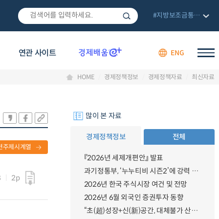
#지방보조금통합관리망
연관 사이트
ENG
HOME
경제정책정보
경제정책자료
최신자료
많이 본 자료
경제정책정보
전체
련주제시계열
『2026년 세제개편안』 발표
과기정통부, ‘누누티비 시즌2’에 강력 대응 의지 밝혀
8
2p
2026년 한국 주식시장 여건 및 전망
2026년 6월 외국인 증권투자 동향
“초(超)성장+신(新)공간, 대체불가 산업강국”