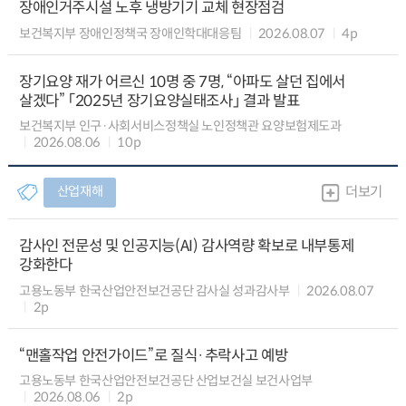
장애인거주시설 노후 냉방기기 교체 현장점검
보건복지부 장애인정책국 장애인학대대응팀
2026.08.07
4p
장기요양 재가 어르신 10명 중 7명, “아파도 살던 집에서
살겠다” 「2025년 장기요양실태조사」 결과 발표
보건복지부 인구·사회서비스정책실 노인정책관 요양보험제도과
2026.08.06
10p
산업재해
더보기
감사인 전문성 및 인공지능(AI) 감사역량 확보로 내부통제
강화한다
고용노동부 한국산업안전보건공단 감사실 성과감사부
2026.08.07
2p
“맨홀작업 안전가이드”로 질식·추락사고 예방
고용노동부 한국산업안전보건공단 산업보건실 보건사업부
2026.08.06
2p