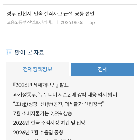
정부, 인천시 ‘맨홀 질식사고 근절’ 공동 선언
고용노동부 산업보건정책과
2026.08.06
5p
많이 본 자료
경제정책정보
전체
『2026년 세제개편안』 발표
과기정통부, ‘누누티비 시즌2’에 강력 대응 의지 밝혀
“초(超)성장+신(新)공간, 대체불가 산업강국”
7월 소비자물가는 2.8% 상승
2026년 한국 주식시장 여건 및 전망
2026년 7월 수출입 동향