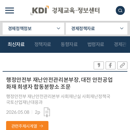
경제정책정보
경제정책자료
최신자료
정책자료
동향자료
법령자료
경제관
행정안전부 재난안전관리본부장, 대전 안전공업
화재 희생자 합동분향소 조문
행정안전부 재난안전관리본부 사회재난실 사회재난정책국
국토산업재난대응과
2026.05.08
2p
관련주제시계열