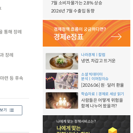
7월 소비자물가는 2.8% 상승
후
2026년 7월 수출입 동향
을 통해 장례
습과 장례
나라경제ㅣ칼럼
냉면, 차갑고 뜨거운
소셜 빅데이터
 마련 등 후속
분석ㅣ이머징이슈
[2026.06] 원·달러 환율
학습자료ㅣ경제로 세상 읽기
사람들은 어떻게 위험을
함께 나누어 왔을까?
보기