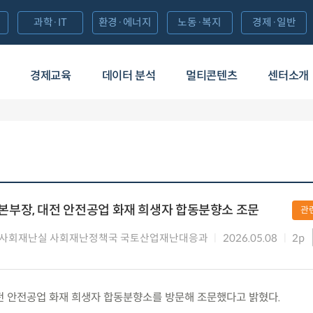
과학·IT
환경·에너지
노동·복지
경제·일반
경제교육
데이터 분석
멀티콘텐츠
센터소개
부장, 대전 안전공업 화재 희생자 합동분향소 조문
관
 사회재난실 사회재난정책국 국토산업재난대응과
2026.05.08
2p
) 대전 안전공업 화재 희생자 합동분향소를 방문해 조문했다고 밝혔다.