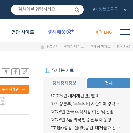
#지방보조금통합관리망
연관 사이트
ENG
HOME
경제정책정보
경제정책자료
최신자료
많이 본 자료
경제정책정보
전체
련주제시계열
『2026년 세제개편안』 발표
과기정통부, ‘누누티비 시즌2’에 강력 대응 의지 밝혀
2026년 한국 주식시장 여건 및 전망
2026년 6월 외국인 증권투자 동향
“초(超)성장+신(新)공간, 대체불가 산업강국”