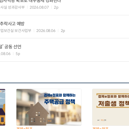
) 감사역량 확보로 내부통제 강화한다
감사실 성과감사부
2026.08.07
2p
·추락사고 예방
산업보건실 보건사업부
2026.08.06
2p
절’ 공동 선언
.08.06
5p