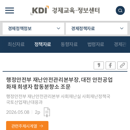
경제정책정보
경제정책자료
최신자료
정책자료
동향자료
법령자료
경제관
행정안전부 재난안전관리본부장, 대전 안전공업
화재 희생자 합동분향소 조문
행정안전부 재난안전관리본부 사회재난실 사회재난정책국
국토산업재난대응과
2026.05.08
2p
관련주제시계열