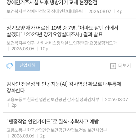
장애인거주시설 노후 냉방기기 교체 현장점검
보건복지부 장애인정책국 장애인학대대응팀
2026.08.07
4p
장기요양 재가 어르신 10명 중 7명, “아파도 살던 집에서
살겠다” 「2025년 장기요양실태조사」 결과 발표
보건복지부 인구·사회서비스정책실 노인정책관 요양보험제도과
2026.08.06
10p
산업재해
더보기
감사인 전문성 및 인공지능(AI) 감사역량 확보로 내부통제
강화한다
고용노동부 한국산업안전보건공단 감사실 성과감사부
2026.08.07
2p
“맨홀작업 안전가이드”로 질식·추락사고 예방
고용노동부 한국산업안전보건공단 산업보건실 보건사업부
2026.08.06
2p