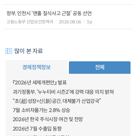
정부, 인천시 ‘맨홀 질식사고 근절’ 공동 선언
고용노동부 산업보건정책과
2026.08.06
5p
많이 본 자료
경제정책정보
전체
『2026년 세제개편안』 발표
과기정통부, ‘누누티비 시즌2’에 강력 대응 의지 밝혀
“초(超)성장+신(新)공간, 대체불가 산업강국”
7월 소비자물가는 2.8% 상승
2026년 한국 주식시장 여건 및 전망
2026년 7월 수출입 동향