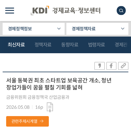
경제정책정보
경제정책자료
최신자료
정책자료
동향자료
법령자료
경제관
서울 동북권 최초 스타트업 보육공간 개소, 청년
창업가들이 꿈을 펼칠 기회를 넓혀
금융위원회 금융정책국 산업금융과
2026.05.08
16p
관련주제시계열