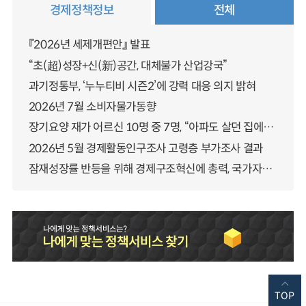
경제정책정보
전체
『2026년 세제개편안』 발표
“초(超)성장+신(新)공간, 대체불가 산업강국”
과기정통부, ‘누누티비 시즌2’에 강력 대응 의지 밝혀
2026년 7월 소비자물가동향
장기요양 재가 어르신 10명 중 7명, “아파도 살던 집에서 살겠다” 「2025년 장기요양실태조사」 결과 발표
2026년 5월 경제활동인구조사 고령층 부가조사 결과
잠재성장률 반등을 위해 경제구조혁신에 총력, 국가자산 관리체계 대전환
TOP