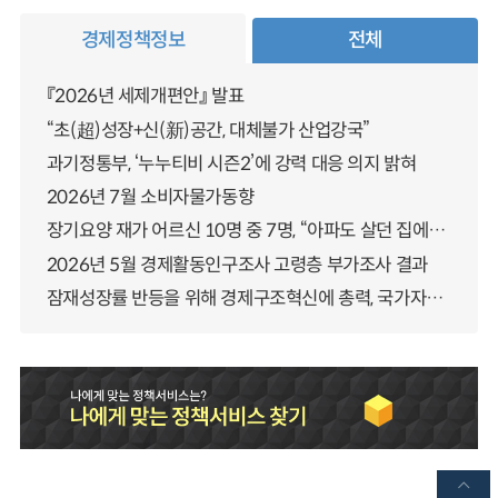
경제정책정보
전체
『2026년 세제개편안』 발표
“초(超)성장+신(新)공간, 대체불가 산업강국”
과기정통부, ‘누누티비 시즌2’에 강력 대응 의지 밝혀
2026년 7월 소비자물가동향
장기요양 재가 어르신 10명 중 7명, “아파도 살던 집에서 살겠다” 「2025년 장기요양실태조사」 결과 발표
2026년 5월 경제활동인구조사 고령층 부가조사 결과
잠재성장률 반등을 위해 경제구조혁신에 총력, 국가자산 관리체계 대전환