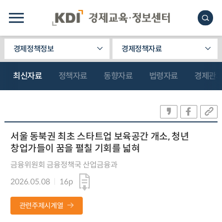
경제정책정보
경제정책자료
최신자료
정책자료
동향자료
법령자료
경제관
서울 동북권 최초 스타트업 보육공간 개소, 청년
창업가들이 꿈을 펼칠 기회를 넓혀
금융위원회 금융정책국 산업금융과
2026.05.08
16p
관련주제시계열