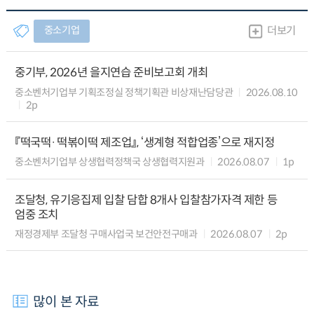
중소기업
더보기
중기부, 2026년 을지연습 준비보고회 개최
중소벤처기업부 기획조정실 정책기획관 비상재난담당관
2026.08.10
2p
『떡국떡·떡볶이떡 제조업』, ‘생계형 적합업종’으로 재지정
중소벤처기업부 상생협력정책국 상생협력지원과
2026.08.07
1p
조달청, 유기응집제 입찰 담합 8개사 입찰참가자격 제한 등
엄중 조치
재정경제부 조달청 구매사업국 보건안전구매과
2026.08.07
2p
많이 본 자료