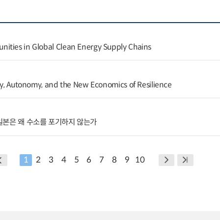
ities in Global Clean Energy Supply Chains
ity, Autonomy, and the New Economics of Resilience
 일본은 왜 수소를 포기하지 않는가
1
2
3
4
5
6
7
8
9
10