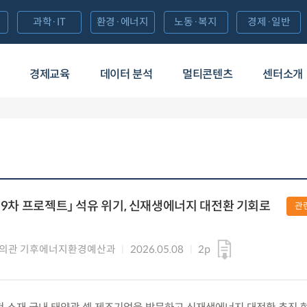
과학·IT
환경·에너지
노동·복지
경제·일반
경제교육
데이터 분석
멀티콘텐츠
센터소개
 제 59차 프로젝트」 석유 위기, 신재생에너지 대전환 기회로
관
심의관 기후에너지환경예산과
2026.05.08
2p