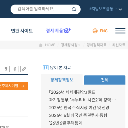
#지방보조금통합관리망
연관 사이트
ENG
HOME
경제정책정보
경제정책자료
최신자료
많이 본 자료
경제정책정보
전체
련주제시계열
『2026년 세제개편안』 발표
과기정통부, ‘누누티비 시즌2’에 강력 대응 의지 밝혀
2026년 한국 주식시장 여건 및 전망
2026년 6월 외국인 증권투자 동향
‘26년 6월 주택통계