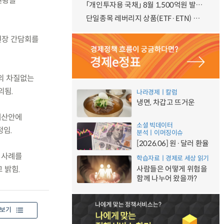
현황을
「개인투자용 국채」 8월 1,500억원 발행 예정
단일종목 레버리지 상품(ETF·ETN) 기본예탁금 강화 조기시행 방안 안내
현장 간담회를
의 차질없는
의됨.
나라경제ㅣ칼럼
냉면, 차갑고 뜨거운
 예산안에
소셜 빅데이터
정임.
분석ㅣ이머징이슈
[2026.06] 원·달러 환율
 사례를
학습자료ㅣ경제로 세상 읽기
사람들은 어떻게 위험을
 밝힘.
함께 나누어 왔을까?
보기