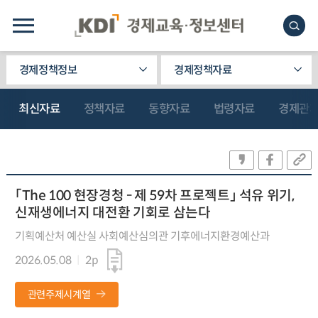
경제정책정보
경제정책자료
최신자료
정책자료
동향자료
법령자료
경제관
「The 100 현장경청 - 제 59차 프로젝트」 석유 위기,
신재생에너지 대전환 기회로 삼는다
기획예산처 예산실 사회예산심의관 기후에너지환경예산과
2026.05.08
2p
관련주제시계열