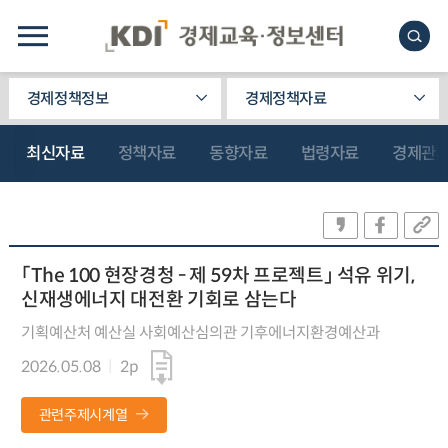
경제정책정보
경제정책자료
최신자료
정책자료
동향자료
법령자료
경제관
「The 100 현장경청 - 제 59차 프로젝트」 석유 위기,
신재생에너지 대전환 기회로 삼는다
기획예산처 예산실 사회예산심의관 기후에너지환경예산과
2026.05.08
2p
관련주제시계열