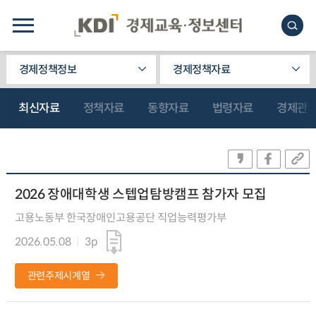
경제정책정보
경제정책자료
최신자료
정책자료
동향자료
법령자료
경제관
2026 장애대학생 스텝업탐방캠프 참가자 모집
고용노동부 한국장애인고용공단 직업능력평가부
2026.05.08
3p
관련주제시계열