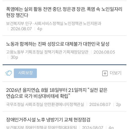
폭염에는 실외 활동 전면 중단, 정은경 장관, 폭염 속 노인일자리
현장 챙긴다
보건복지부 인구·사회서비스정책실 노인정책관 노인지원과
2026.08.07
4p
노동과 함께하는 진짜 성장으로 대체불가 대한민국 달성
고용노동부 기획조정실 정책기획관 기획재정담당관
2026.08.05
30p
사회보장
더보기
2026년 을지연습, 8월 18일부터 21일까지 “실전 같은
연습으로 국가 비상대비태세 확립”
국무조정실 사회조정실 안전환경에너지정책관실
2026.08.07
2p
장애인거주시설 노후 냉방기기 교체 현장점검
보건복지부 장애인정책국 장애인학대대응팀
2026.08.07
4p