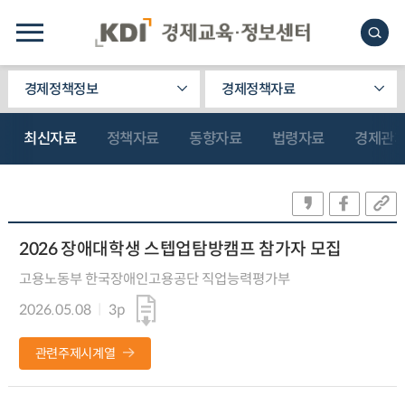
경제정책정보
경제정책자료
최신자료
정책자료
동향자료
법령자료
경제관
2026 장애대학생 스텝업탐방캠프 참가자 모집
고용노동부 한국장애인고용공단 직업능력평가부
2026.05.08
3p
관련주제시계열