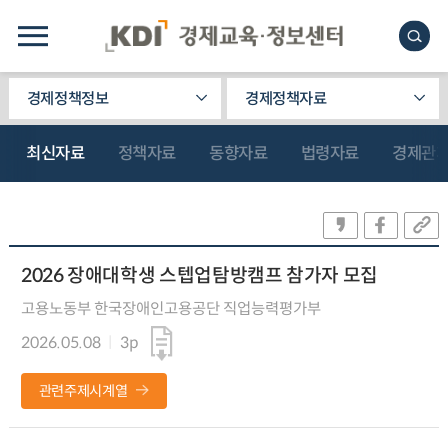
경제정책정보
경제정책자료
최신자료
정책자료
동향자료
법령자료
경제관
2026 장애대학생 스텝업탐방캠프 참가자 모집
고용노동부 한국장애인고용공단 직업능력평가부
2026.05.08
3p
관련주제시계열