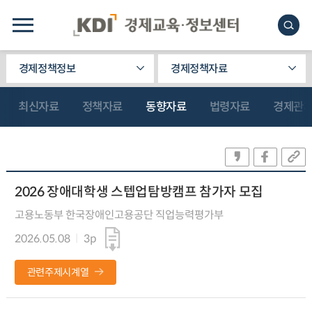
경제정책정보
경제정책자료
최신자료
정책자료
동향자료
법령자료
경제관
2026 장애대학생 스텝업탐방캠프 참가자 모집
고용노동부 한국장애인고용공단 직업능력평가부
2026.05.08
3p
관련주제시계열