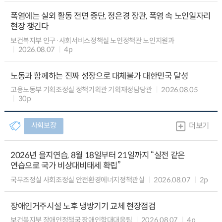
폭염에는 실외 활동 전면 중단, 정은경 장관, 폭염 속 노인일자리
현장 챙긴다
보건복지부 인구·사회서비스정책실 노인정책관 노인지원과
2026.08.07
4p
노동과 함께하는 진짜 성장으로 대체불가 대한민국 달성
고용노동부 기획조정실 정책기획관 기획재정담당관
2026.08.05
30p
사회보장
더보기
2026년 을지연습, 8월 18일부터 21일까지 “실전 같은
연습으로 국가 비상대비태세 확립”
국무조정실 사회조정실 안전환경에너지정책관실
2026.08.07
2p
장애인거주시설 노후 냉방기기 교체 현장점검
보건복지부 장애인정책국 장애인학대대응팀
2026.08.07
4p