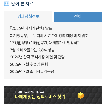
많이 본 자료
경제정책정보
전체
『2026년 세제개편안』 발표
과기정통부, ‘누누티비 시즌2’에 강력 대응 의지 밝혀
“초(超)성장+신(新)공간, 대체불가 산업강국”
7월 소비자물가는 2.8% 상승
2026년 한국 주식시장 여건 및 전망
2026년 7월 수출입 동향
2026년 7월 소비자물가동향