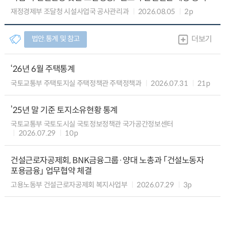
재정경제부 조달청 시설사업국 공사관리과
2026.08.05
2p
법안.통계 및 참고
더보기
‘26년 6월 주택통계
국토교통부 주택토지실 주택정책관 주택정책과
2026.07.31
21p
’25년 말 기준 토지소유현황 통계
국토교통부 국토도시실 국토정보정책관 국가공간정보센터
2026.07.29
10p
건설근로자공제회, BNK금융그룹·양대 노총과 「건설노동자
포용금융」 업무협약 체결
고용노동부 건설근로자공제회 복지사업부
2026.07.29
3p