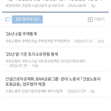
재정경제부 조달청 시설사업국 공사관리과
2026.08.05
2p
법안.통계 및 참고
더보기
‘26년 6월 주택통계
국토교통부 주택토지실 주택정책관 주택정책과
2026.07.31
21p
’25년 말 기준 토지소유현황 통계
국토교통부 국토도시실 국토정보정책관 국가공간정보센터
2026.07.29
10p
건설근로자공제회, BNK금융그룹·양대 노총과 「건설노동자
포용금융」 업무협약 체결
고용노동부 건설근로자공제회 복지사업부
2026.07.29
3p