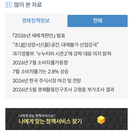
많이 본 자료
경제정책정보
전체
『2026년 세제개편안』 발표
“초(超)성장+신(新)공간, 대체불가 산업강국”
과기정통부, ‘누누티비 시즌2’에 강력 대응 의지 밝혀
2026년 7월 소비자물가동향
7월 소비자물가는 2.8% 상승
2026년 한국 주식시장 여건 및 전망
2026년 5월 경제활동인구조사 고령층 부가조사 결과