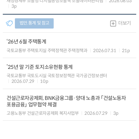
재정경제부 조달청 디지털공정조달국 조달데이터관리팀
2026.08.03
3p
법안.통계 및 참고
더보기
‘26년 6월 주택통계
국토교통부 주택토지실 주택정책관 주택정책과
2026.07.31
21p
’25년 말 기준 토지소유현황 통계
국토교통부 국토도시실 국토정보정책관 국가공간정보센터
2026.07.29
10p
건설근로자공제회, BNK금융그룹·양대 노총과 「건설노동자
포용금융」 업무협약 체결
고용노동부 건설근로자공제회 복지사업부
2026.07.29
3p