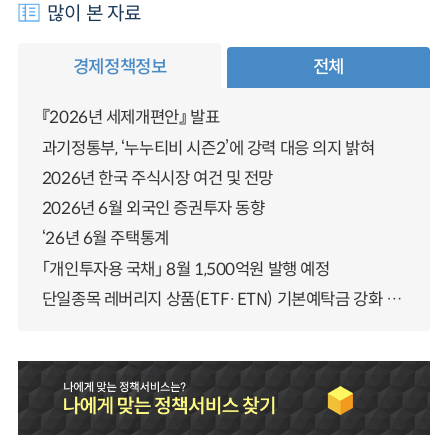
많이 본 자료
경제정책정보
전체
『2026년 세제개편안』 발표
과기정통부, ‘누누티비 시즌2’에 강력 대응 의지 밝혀
2026년 한국 주식시장 여건 및 전망
2026년 6월 외국인 증권투자 동향
‘26년 6월 주택통계
「개인투자용 국채」 8월 1,500억원 발행 예정
단일종목 레버리지 상품(ETF·ETN) 기본예탁금 강화 조기시행 방안 안내