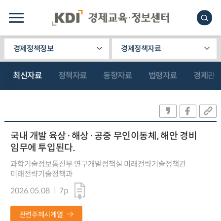
경제정책정보
경제정책자료
최신자료
정책자료
동향자료
법령자료
경제관
국내 개발 육상·해상·공중 무인이동체, 해안 경비
임무에 투입된다.
과학기술정보통신부 연구개발정책실 미래전략기술정책관
미래전략기술정책과
2026.05.08
7p
관련주제시계열