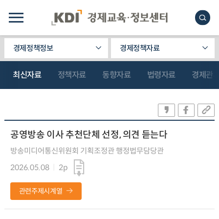
경제정책정보
경제정책자료
최신자료
정책자료
동향자료
법령자료
경제관
공영방송 이사 추천단체 선정, 의견 듣는다
방송미디어통신위원회 기획조정관 행정법무담당관
2026.05.08
2p
관련주제시계열