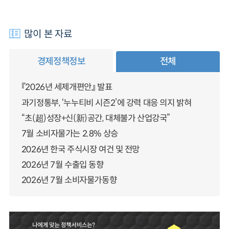
많이 본 자료
경제정책정보
전체
『2026년 세제개편안』 발표
과기정통부, ‘누누티비 시즌2’에 강력 대응 의지 밝혀
“초(超)성장+신(新)공간, 대체불가 산업강국”
7월 소비자물가는 2.8% 상승
2026년 한국 주식시장 여건 및 전망
2026년 7월 수출입 동향
2026년 7월 소비자물가동향