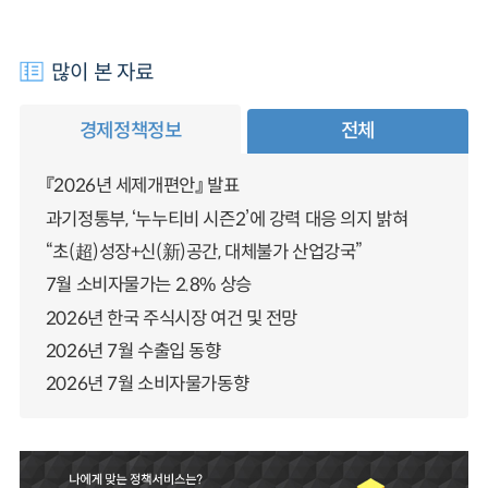
많이 본 자료
경제정책정보
전체
『2026년 세제개편안』 발표
과기정통부, ‘누누티비 시즌2’에 강력 대응 의지 밝혀
“초(超)성장+신(新)공간, 대체불가 산업강국”
7월 소비자물가는 2.8% 상승
2026년 한국 주식시장 여건 및 전망
2026년 7월 수출입 동향
2026년 7월 소비자물가동향