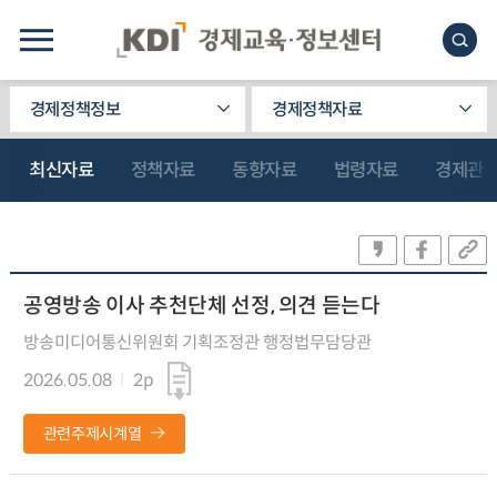
경제정책정보
경제정책자료
최신자료
정책자료
동향자료
법령자료
경제관
공영방송 이사 추천단체 선정, 의견 듣는다
방송미디어통신위원회 기획조정관 행정법무담당관
2026.05.08
2p
관련주제시계열