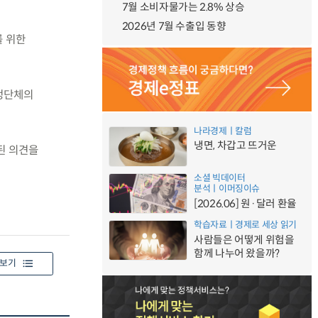
7월 소비자물가는 2.8% 상승
2026년 7월 수출입 동향
를 위한
선정단체의
나라경제ㅣ칼럼
냉면, 차갑고 뜨거운
된 의견을
소셜 빅데이터
분석ㅣ이머징이슈
[2026.06] 원·달러 환율
학습자료ㅣ경제로 세상 읽기
사람들은 어떻게 위험을
함께 나누어 왔을까?
보기