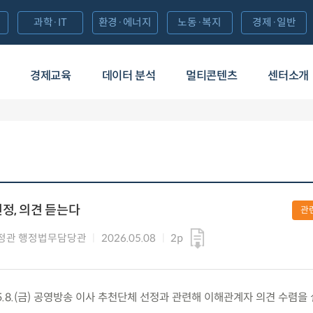
과학·IT
환경·에너지
노동·복지
경제·일반
경제교육
데이터 분석
멀티콘텐츠
센터소개
정, 의견 듣는다
관
정관 행정법무담당관
2026.05.08
2p
.8.(금) 공영방송 이사 추천단체 선정과 관련해 이해관계자 의견 수렴을