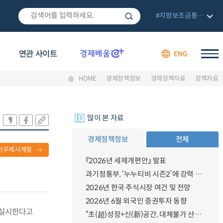
#지방보조금통합관리망
연관 사이트
ENG
HOME
경제정책정보
경제정책자료
정책자료
많이 본 자료
경제정책정보
전체
련주제시계열
『2026년 세제개편안』 발표
과기정통부, ‘누누티비 시즌2’에 강력 대응 의지 밝혀
2026년 한국 주식시장 여건 및 전망
2026년 6월 외국인 증권투자 동향
 실시한다고
“초(超)성장+신(新)공간, 대체불가 산업강국”