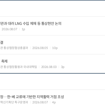
관과 대러 LNG 수입 제재 등 통상현안 논의
2026.08.07
1p
타결
섭관 통상협정협상총괄과
2026.08.05
10p
의 축제
관 통상협정활용과 국내대책팀
2026.08.03
3p
지정…한-베 교류에 기반한 지역활력 거점 조성
구혁신기획단 특구운영과
2026.08.07
4p