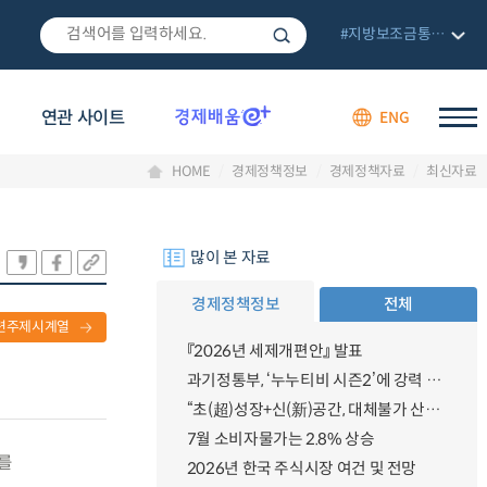
#지방보조금통합관리망
연관 사이트
ENG
HOME
경제정책정보
경제정책자료
최신자료
많이 본 자료
경제정책정보
전체
련주제시계열
『2026년 세제개편안』 발표
과기정통부, ‘누누티비 시즌2’에 강력 대응 의지 밝혀
“초(超)성장+신(新)공간, 대체불가 산업강국”
7월 소비자물가는 2.8% 상승
의를
2026년 한국 주식시장 여건 및 전망