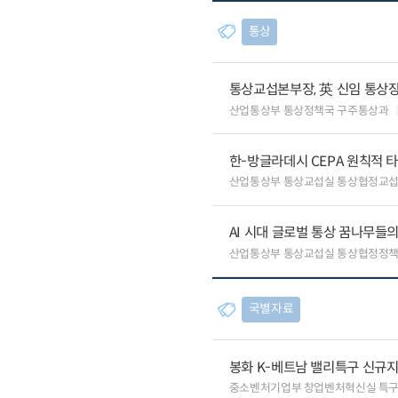
통상
통상교섭본부장, 英 신임 통상장
산업통상부 통상정책국 구주통상과
한-방글라데시 CEPA 원칙적 
산업통상부 통상교섭실 통상협정교
AI 시대 글로벌 통상 꿈나무들
산업통상부 통상교섭실 통상협정정책
국별자료
봉화 K-베트남 밸리특구 신규
중소벤처기업부 창업벤처혁신실 특