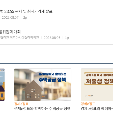
 232조 관세 및 최저가격제 발표
2026.08.07
2p
동위원회 개최
제협력관 미주아시아협력담당관
2026.08.05
1p
경제e정표
경제e정표
경제e정표와 함께하는 주택공급 정책
경제e정표와 함께하