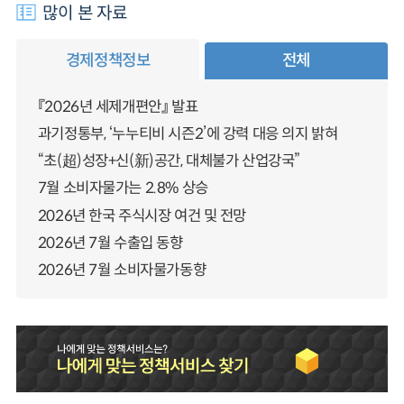
많이 본 자료
경제정책정보
전체
『2026년 세제개편안』 발표
과기정통부, ‘누누티비 시즌2’에 강력 대응 의지 밝혀
“초(超)성장+신(新)공간, 대체불가 산업강국”
7월 소비자물가는 2.8% 상승
2026년 한국 주식시장 여건 및 전망
2026년 7월 수출입 동향
2026년 7월 소비자물가동향