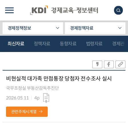
경제정책정보
경제정책자료
최신자료
정책자료
동향자료
법령자료
경제관
비현실적 대가족 만점통장 당첨자 전수조사 실시
국무조정실 부동산감독추진단
2026.05.11
4p
관련주제시계열