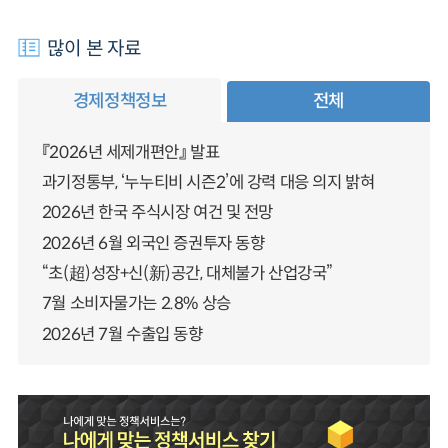
많이 본 자료
경제정책정보
전체
『2026년 세제개편안』 발표
과기정통부, ‘누누티비 시즌2’에 강력 대응 의지 밝혀
2026년 한국 주식시장 여건 및 전망
2026년 6월 외국인 증권투자 동향
“초(超)성장+신(新)공간, 대체불가 산업강국”
7월 소비자물가는 2.8% 상승
2026년 7월 수출입 동향