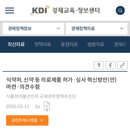
경제정책정보
경제정책자료
최신자료
정책자료
동향자료
법령자료
경제관
식약처, 신약 등 의료제품 허가·심사 혁신방안(안)
마련·의견수렴
식품의약품안전처 규제과학정책추진단
2026.05.11
2p
관련주제시계열