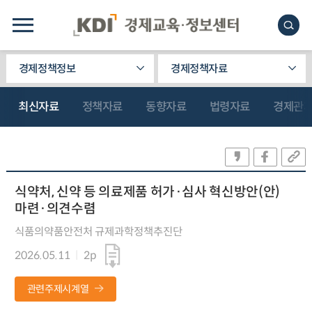
경제정책정보
경제정책자료
최신자료
정책자료
동향자료
법령자료
경제관
식약처, 신약 등 의료제품 허가·심사 혁신방안(안)
마련·의견수렴
식품의약품안전처 규제과학정책추진단
2026.05.11
2p
관련주제시계열