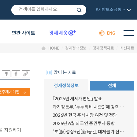
#지방보조금통합관리망
연관 사이트
ENG
HOME
경제정책정보
경제정책자료
최신자료
많이 본 자료
경제정책정보
전체
련주제시계열
『2026년 세제개편안』 발표
과기정통부, ‘누누티비 시즌2’에 강력 대응 의지 밝혀
2026년 한국 주식시장 여건 및 전망
2026년 6월 외국인 증권투자 동향
장을 지원하기
“초(超)성장+신(新)공간, 대체불가 산업강국”