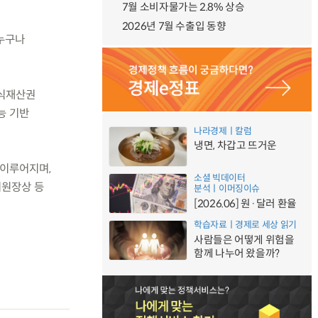
7월 소비자물가는 2.8% 상승
2026년 7월 수출입 동향
누구나
지식재산권
능 기반
나라경제ㅣ칼럼
냉면, 차갑고 뜨거운
 이루어지며,
소셜 빅데이터
위원장상 등
분석ㅣ이머징이슈
[2026.06] 원·달러 환율
학습자료ㅣ경제로 세상 읽기
사람들은 어떻게 위험을
함께 나누어 왔을까?