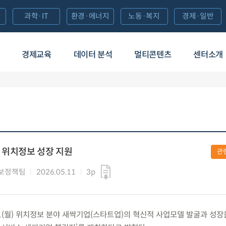
과학·IT
환경·에너지
노동·복지
경제·일반
경제교육
데이터 분석
멀티콘텐츠
센터소개
 위치정보 성장 지원
관
보정책팀
2026.05.11
3p
.(월) 위치정보 분야 새싹기업(스타트업)의 혁신적 사업모델 발굴과 성