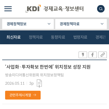
경제정책정보
경제정책자료
최신자료
정책자료
동향자료
법령자료
경제관
‘사업화·투자확보 한번에’ 위치정보 성장 지원
방송미디어통신위원회 위치정보정책팀
2026.05.11
3p
관련주제시계열