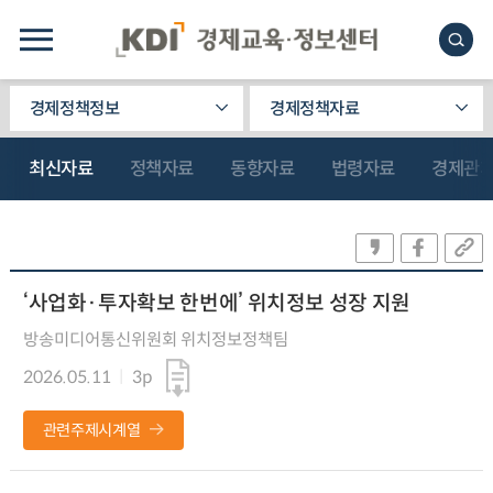
경제정책정보
경제정책자료
최신자료
정책자료
동향자료
법령자료
경제관
‘사업화·투자확보 한번에’ 위치정보 성장 지원
방송미디어통신위원회 위치정보정책팀
2026.05.11
3p
관련주제시계열