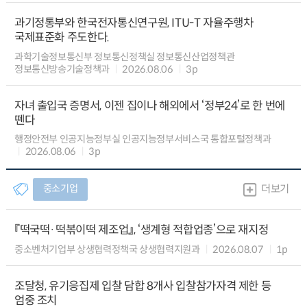
과기정통부와 한국전자통신연구원, ITU-T 자율주행차
국제표준화 주도한다.
과학기술정보통신부 정보통신정책실 정보통신산업정책관
정보통신방송기술정책과
2026.08.06
3p
자녀 출입국 증명서, 이젠 집이나 해외에서 ‘정부24’로 한 번에
뗀다
행정안전부 인공지능정부실 인공지능정부서비스국 통합포털정책과
2026.08.06
3p
중소기업
더보기
『떡국떡·떡볶이떡 제조업』, ‘생계형 적합업종’으로 재지정
중소벤처기업부 상생협력정책국 상생협력지원과
2026.08.07
1p
조달청, 유기응집제 입찰 담합 8개사 입찰참가자격 제한 등
엄중 조치