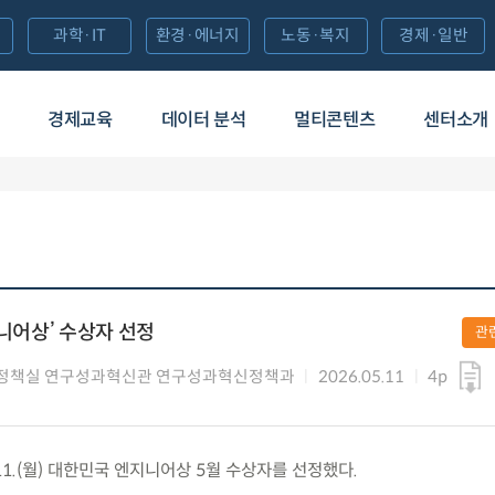
과학·IT
환경·에너지
노동·복지
경제·일반
경제교육
데이터 분석
멀티콘텐츠
센터소개
지니어상’ 수상자 선정
관
정책실 연구성과혁신관 연구성과혁신정책과
2026.05.11
4p
11.(월) 대한민국 엔지니어상 5월 수상자를 선정했다.