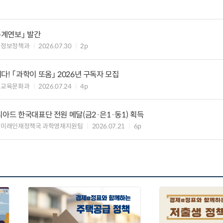
통계연보」 발간
산정보정책과
2026.07.30
2p
! 「과학이 또옴」 2026년 구독자 모집
 교육문화과
2026.07.24
4p
피아드 한국대표단 전원 메달(금2·은1·동1) 획득
 미래인재정책국 과학영재지원팀
2026.07.21
6p