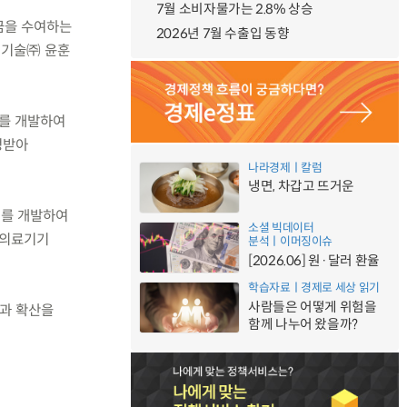
7월 소비자물가는 2.8% 상승
금을 수여하는
2026년 7월 수출입 동향
력기술㈜ 윤훈
어를 개발하여
정받아
나라경제ㅣ칼럼
냉면, 차갑고 뜨거운
비를 개발하여
소셜 빅데이터
 의료기기
분석ㅣ이머징이슈
[2026.06] 원·달러 환율
학습자료ㅣ경제로 세상 읽기
사람들은 어떻게 위험을
과 확산을
함께 나누어 왔을까?