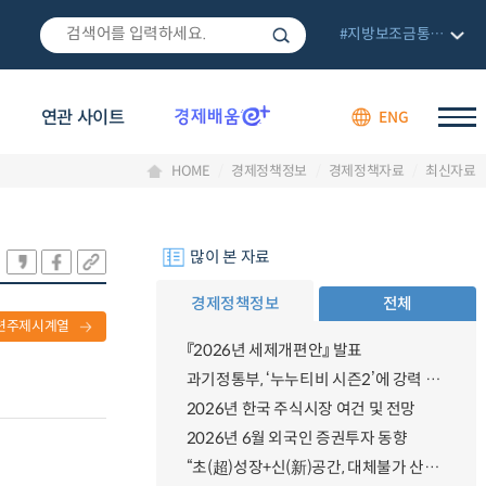
#지방보조금통합관리망
연관 사이트
ENG
HOME
경제정책정보
경제정책자료
최신자료
많이 본 자료
경제정책정보
전체
련주제시계열
『2026년 세제개편안』 발표
과기정통부, ‘누누티비 시즌2’에 강력 대응 의지 밝혀
2026년 한국 주식시장 여건 및 전망
2026년 6월 외국인 증권투자 동향
“초(超)성장+신(新)공간, 대체불가 산업강국”