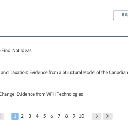
목록
 Find, Not Ideas
 and Taxation: Evidence from a Structural Model of the Canadi
Change: Evidence from WFH Technologies
1
2
3
4
5
6
7
8
9
10