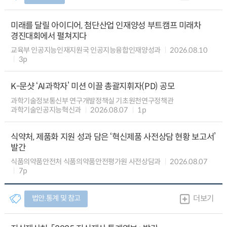
미래를 달릴 아이디어, 첨단산업 인재양성 부트캠프 미래차
경진대회에서 펼쳐지다
교육부 인공지능인재지원국 인공지능융합인재양성과
2026.08.10
3p
K-문샷 ‘AI과학자’ 미션 이끌 총괄지휘자(PD) 공모
과학기술정보통신부 연구개발정책실 기초원천연구정책관
과학기술인공지능혁신과
2026.08.07
1p
식약처, 제품화 지원 성과 담은 ‘혁신제품 사전상담 현황 보고서’
발간
식품의약품안전처 식품의약품안전평가원 사전상담과
2026.08.07
7p
법안.통계 및 참고
더보기