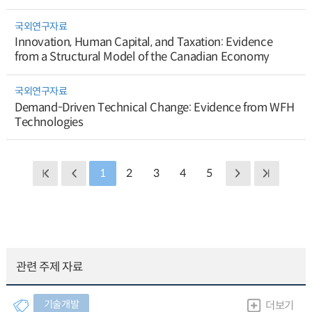
국외연구자료
Innovation, Human Capital, and Taxation: Evidence
from a Structural Model of the Canadian Economy
국외연구자료
Demand-Driven Technical Change: Evidence from WFH
Technologies
1
2
3
4
5
관련 주제 자료
기술개발
더보기