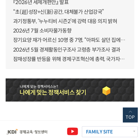
『2026년 세제개편안』 발표
“초(超)성장+신(新)공간, 대체불가 산업강국”
과기정통부, ‘누누티비 시즌2’에 강력 대응 의지 밝혀
2026년 7월 소비자물가동향
장기요양 재가 어르신 10명 중 7명, “아파도 살던 집에서 살겠다” 「2025년 장기요양실태조사」 결과 발표
2026년 5월 경제활동인구조사 고령층 부가조사 결과
잠재성장률 반등을 위해 경제구조혁신에 총력, 국가자산 관리체계 대전환
TOP
FAMILY SITE