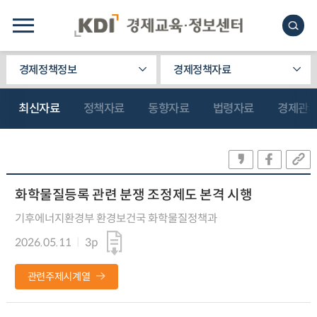
경제정책정보
경제정책자료
최신자료
정책자료
동향자료
법령자료
경제관
화학물질등록 관련 분쟁 조정제도 본격 시행
기후에너지환경부 환경보건국 화학물질정책과
2026.05.11
3p
관련주제시계열