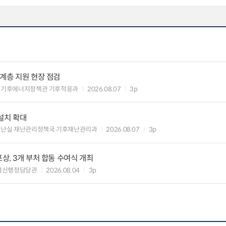
약계층 지원 현장 점검
 기후에너지정책관 기후적응과
2026.08.07
3p
설치 확대
재난실 재난관리정책국 기후재난관리과
2026.08.07
3p
상, 3개 부처 합동 수여식 개최
혁신행정담당관
2026.08.04
3p