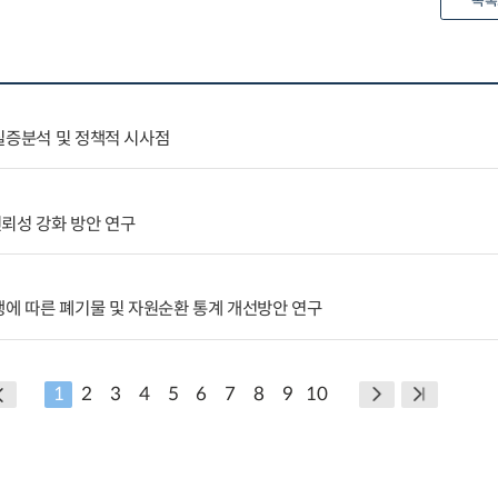
목록
실증분석 및 정책적 시사점
뢰성 강화 방안 연구
행에 따른 폐기물 및 자원순환 통계 개선방안 연구
1
2
3
4
5
6
7
8
9
10