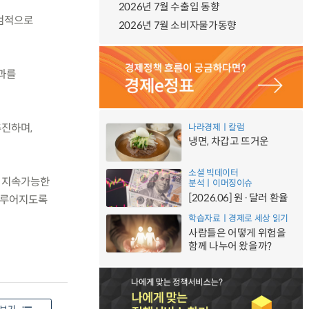
2026년 7월 수출입 동향
시범적으로
2026년 7월 소비자물가동향
과를
추진하며,
나라경제ㅣ칼럼
냉면, 차갑고 뜨거운
소셜 빅데이터
, 지속가능한
분석ㅣ이머징이슈
[2026.06] 원·달러 환율
이루어지도록
학습자료ㅣ경제로 세상 읽기
사람들은 어떻게 위험을
함께 나누어 왔을까?