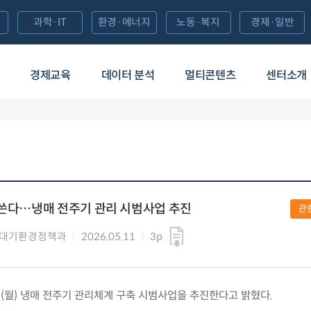
과학·IT
환경·에너지
노동·복지
경제·일반
경제교육
데이터 분석
멀티콘텐츠
센터소개
 쓴다…냉매 전주기 관리 시범사업 추진
관
 대기환경정책과
2026.05.11
3p
1.(월) 냉매 전주기 관리체계 구축 시범사업을 추진한다고 밝혔다.