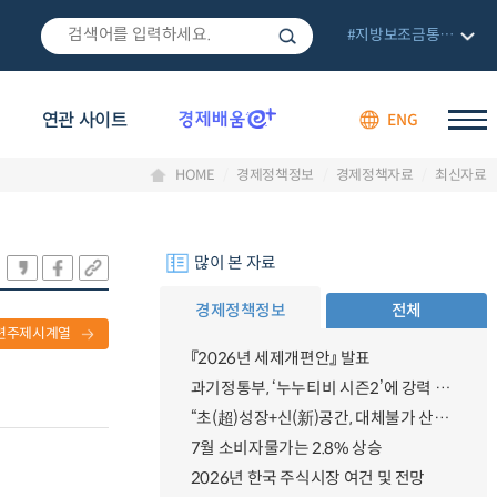
#지방보조금통합관리망
연관 사이트
ENG
HOME
경제정책정보
경제정책자료
최신자료
많이 본 자료
경제정책정보
전체
련주제시계열
『2026년 세제개편안』 발표
과기정통부, ‘누누티비 시즌2’에 강력 대응 의지 밝혀
“초(超)성장+신(新)공간, 대체불가 산업강국”
7월 소비자물가는 2.8% 상승
2026년 한국 주식시장 여건 및 전망