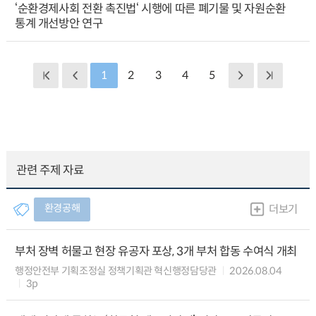
‘순환경제사회 전환 촉진법‘ 시행에 따른 폐기물 및 자원순환
통계 개선방안 연구
1
2
3
4
5
관련 주제 자료
환경공해
더보기
부처 장벽 허물고 현장 유공자 포상, 3개 부처 합동 수여식 개최
행정안전부 기획조정실 정책기획관 혁신행정담당관
2026.08.04
3p