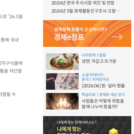
2026년 한국 주식시장 여건 및 전망
2026년 5월 경제활동인구조사 고령층 부가조사 결과
 ’26.5월
 통해 국내
나라경제ㅣ칼럼
냉면, 차갑고 뜨거운
해외직구식품에
유통을 차단할
소셜 빅데이터
분석ㅣ이머징이슈
[2026.06] 원·달러 환율
처벌될 수
학습자료ㅣ경제로 세상 읽기
사람들은 어떻게 위험을
함께 나누어 왔을까?