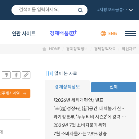
#지방보조금통합관리망
연관 사이트
ENG
HOME
경제정책정보
경제정책자료
최신자료
많이 본 자료
경제정책정보
전체
련주제시계열
『2026년 세제개편안』 발표
“초(超)성장+신(新)공간, 대체불가 산업강국”
과기정통부, ‘누누티비 시즌2’에 강력 대응 의지 밝혀
2026년 7월 소비자물가동향
대
7월 소비자물가는 2.8% 상승