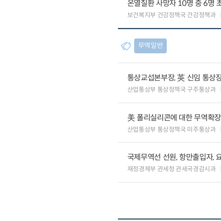
온열질환 사망자 10명 중 6명 
보건복지부 건강정책국 건강정책과
무역일반
통상교섭본부장, 英 신임 통상장
산업통상부 통상정책국 구주통상과
美 폴리실리콘에 대한 무역확장법
산업통상부 통상정책국 미주통상과
국제무역선 선원, 항만출입자, 
재정경제부 관세청 관세국경감시과