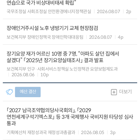
연습으로 국가 비상대비태세 확립”
국무조정실 사회조정실 안전환경에너지정책관실
2026.08.07
2p
장애인거주시설 노후 냉방기기 교체 현장점검
보건복지부 장애인정책국 장애인학대대응팀
2026.08.07
4p
장기요양 재가 어르신 10명 중 7명, “아파도 살던 집에서
살겠다” 「2025년 장기요양실태조사」 결과 발표
보건복지부 인구·사회서비스정책실 노인정책관 요양보험제도과
2026.08.06
10p
예산.결산
더보기
「2027 남극조약협의당사국회의」, 「2029
연천세계구석기엑스포」 등 3개 국제행사 국비지원 타당성 심사
통과
기획예산처 재정성과국 재정성과총괄과
2026.08.05
3p