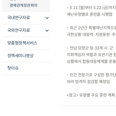
경제관계장관회의
- 5.11.(월)부터 5.22.(
재난유형별로 훈련을 시행함.
국내연구자료
- 최근 2년간 특별재난지역으
국외연구자료
극한상황 대응력·자원동원·주민
맞춤형정책서비스
- 전남 담양군 등 33개 시·
지휘책임자 역할과 유관기관 
정책세미나영상
상황에서 합동대응체계를 운용
핫이슈
- 민간 전문가로 구성한 평가단
따라 엄격히 점검할 예정임.
<참고> 유형별 주요 훈련 계획