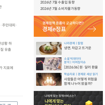
2026년 7월 수출입 동향
한
2026년 7월 소비자물가동향
제·주민대피·
한상황 하
나라경제ㅣ칼럼
냉면, 차갑고 뜨거운
질 유출
소셜 빅데이터
분석ㅣ이머징이슈
[2026.06] 원·달러 환율
평가 지표에
학습자료ㅣ경제로 세상 읽기
사람들은 어떻게 위험을
함께 나누어 왔을까?