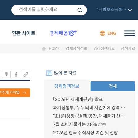
#지방보조금통합관리망
연관 사이트
ENG
HOME
경제정책정보
경제정책자료
정책자료
많이 본 자료
경제정책정보
전체
련주제시계열
『2026년 세제개편안』 발표
과기정통부, ‘누누티비 시즌2’에 강력 대응 의지 밝혀
“초(超)성장+신(新)공간, 대체불가 산업강국”
7월 소비자물가는 2.8% 상승
2026년 한국 주식시장 여건 및 전망