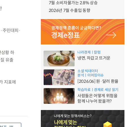
7월 소비자물가는 2.8% 상승
한
2026년 7월 수출입 동향
제·주민대피·
한상황 하
나라경제ㅣ칼럼
냉면, 차갑고 뜨거운
질 유출
소셜 빅데이터
분석ㅣ이머징이슈
[2026.06] 원·달러 환율
평가 지표에
학습자료ㅣ경제로 세상 읽기
사람들은 어떻게 위험을
함께 나누어 왔을까?