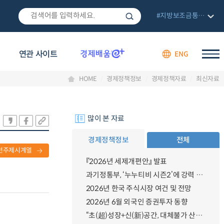
#지방보조금통합관리망
연관 사이트
ENG
HOME
경제정책정보
경제정책자료
최신자료
많이 본 자료
경제정책정보
전체
련주제시계열
『2026년 세제개편안』 발표
과기정통부, ‘누누티비 시즌2’에 강력 대응 의지 밝혀
2026년 한국 주식시장 여건 및 전망
2026년 6월 외국인 증권투자 동향
“초(超)성장+신(新)공간, 대체불가 산업강국”