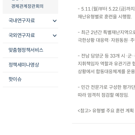
경제관계장관회의
- 5.11.(월)부터 5.22.(
재난유형별로 훈련을 시행함.
국내연구자료
- 최근 2년간 특별재난지역으
국외연구자료
극한상황 대응력·자원동원·주민
맞춤형정책서비스
- 전남 담양군 등 33개 시·
지휘책임자 역할과 유관기관 
정책세미나영상
상황에서 합동대응체계를 운용
핫이슈
- 민간 전문가로 구성한 평가단
따라 엄격히 점검할 예정임.
<참고> 유형별 주요 훈련 계획