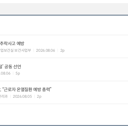
·추락사고 예방
산업보건실 보건사업부
2026.08.06
2p
절’ 공동 선언
.08.06
5p
, “근로자 온열질환 예방 총력”
관리과
2026.08.05
2p