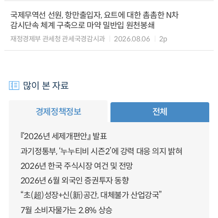
국제무역선 선원, 항만출입자, 요트에 대한 촘촘한 N차
감시단속 체계 구축으로 마약 밀반입 원천봉쇄
재정경제부 관세청 관세국경감시과
2026.08.06
2p
많이 본 자료
경제정책정보
전체
『2026년 세제개편안』 발표
과기정통부, ‘누누티비 시즌2’에 강력 대응 의지 밝혀
2026년 한국 주식시장 여건 및 전망
2026년 6월 외국인 증권투자 동향
“초(超)성장+신(新)공간, 대체불가 산업강국”
7월 소비자물가는 2.8% 상승