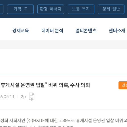
과학·IT
환경·에너지
노동·복지
경제·일반
경제교육
데이터 분석
멀티콘텐츠
센터소개
“휴게시설 운영권 입찰” 비위 의혹, 수사 의뢰
관
6.05.11
2p
) 도성회 자회사인 (주)H&DE에 대한 고속도로 휴게시설 운영권 입찰 비위