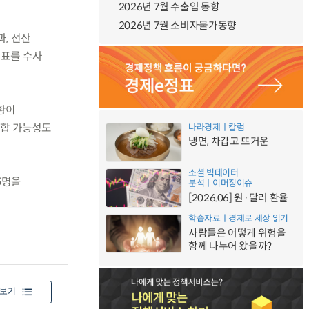
2026년 7월 수출입 동향
2026년 7월 소비자물가동향
과, 선산
대표를 수사
황이
담합 가능성도
나라경제ㅣ칼럼
냉면, 차갑고 뜨거운
소셜 빅데이터
5명을
분석ㅣ이머징이슈
[2026.06] 원·달러 환율
학습자료ㅣ경제로 세상 읽기
사람들은 어떻게 위험을
함께 나누어 왔을까?
보기