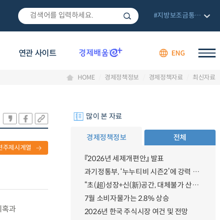
#지방보조금통합관리망
연관 사이트
ENG
HOME
경제정책정보
경제정책자료
최신자료
많이 본 자료
경제정책정보
전체
련주제시계열
『2026년 세제개편안』 발표
과기정통부, ‘누누티비 시즌2’에 강력 대응 의지 밝혀
“초(超)성장+신(新)공간, 대체불가 산업강국”
7월 소비자물가는 2.8% 상승
 의혹과
2026년 한국 주식시장 여건 및 전망