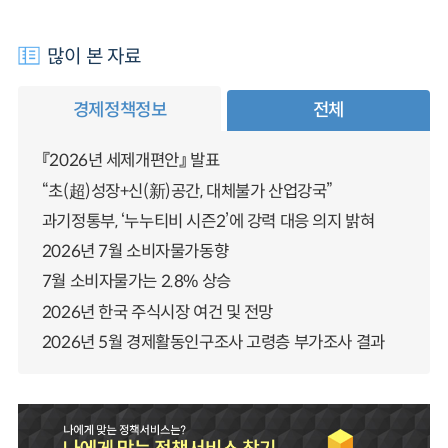
많이 본 자료
경제정책정보
전체
『2026년 세제개편안』 발표
“초(超)성장+신(新)공간, 대체불가 산업강국”
과기정통부, ‘누누티비 시즌2’에 강력 대응 의지 밝혀
2026년 7월 소비자물가동향
7월 소비자물가는 2.8% 상승
2026년 한국 주식시장 여건 및 전망
2026년 5월 경제활동인구조사 고령층 부가조사 결과