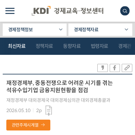
경제정책정보
경제정책자료
최신자료
정책자료
동향자료
법령자료
경제관
재정경제부, 중동전쟁으로 어려운 시기를 겪는
석유수입기업 금융지원현황을 점검
재정경제부 대외경제국 대외경제심의관 대외경제총괄과
2026.05.10
2p
관련주제시계열