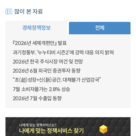
많이 본 자료
경제정책정보
전체
『2026년 세제개편안』 발표
과기정통부, ‘누누티비 시즌2’에 강력 대응 의지 밝혀
2026년 한국 주식시장 여건 및 전망
2026년 6월 외국인 증권투자 동향
“초(超)성장+신(新)공간, 대체불가 산업강국”
7월 소비자물가는 2.8% 상승
2026년 7월 수출입 동향