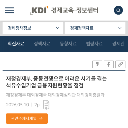
경제정책정보
경제정책자료
최신자료
정책자료
동향자료
법령자료
경제관
재정경제부, 중동전쟁으로 어려운 시기를 겪는
석유수입기업 금융지원현황을 점검
재정경제부 대외경제국 대외경제심의관 대외경제총괄과
2026.05.10
2p
관련주제시계열