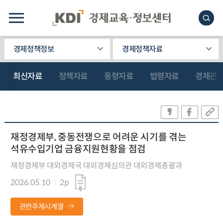
경제정책정보
경제정책자료
최신자료
정책자료
동향자료
법령자료
경제관
재정경제부, 중동전쟁으로 어려운 시기를 겪는
석유수입기업 금융지원현황을 점검
재정경제부 대외경제국 대외경제심의관 대외경제총괄과
2026.05.10
2p
관련주제시계열