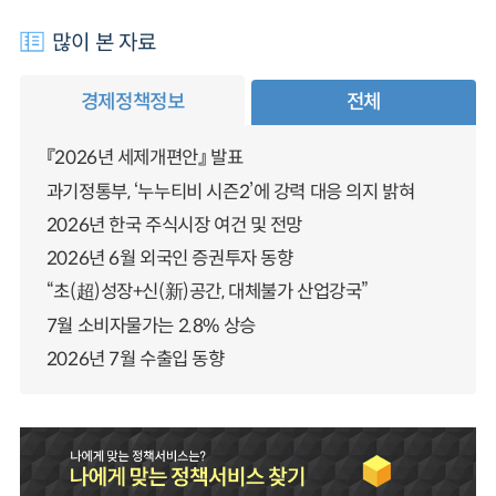
많이 본 자료
경제정책정보
전체
『2026년 세제개편안』 발표
과기정통부, ‘누누티비 시즌2’에 강력 대응 의지 밝혀
2026년 한국 주식시장 여건 및 전망
2026년 6월 외국인 증권투자 동향
“초(超)성장+신(新)공간, 대체불가 산업강국”
7월 소비자물가는 2.8% 상승
2026년 7월 수출입 동향