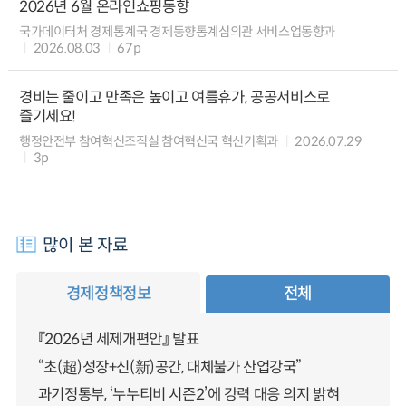
2026년 6월 온라인쇼핑동향
국가데이터처 경제통계국 경제동향통계심의관 서비스업동향과
2026.08.03
67p
경비는 줄이고 만족은 높이고 여름휴가, 공공서비스로
즐기세요!
행정안전부 참여혁신조직실 참여혁신국 혁신기획과
2026.07.29
3p
많이 본 자료
경제정책정보
전체
『2026년 세제개편안』 발표
“초(超)성장+신(新)공간, 대체불가 산업강국”
과기정통부, ‘누누티비 시즌2’에 강력 대응 의지 밝혀