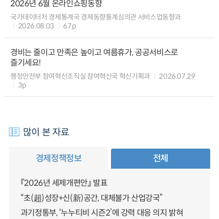
2026년 6월 온라인쇼핑동향
국가데이터처 경제통계국 경제동향통계심의관 서비스업동향과
2026.08.03
67p
경비는 줄이고 만족은 높이고 여름휴가, 공공서비스로
즐기세요!
행정안전부 참여혁신조직실 참여혁신국 혁신기획과
2026.07.29
3p
많이 본 자료
경제정책정보
전체
『2026년 세제개편안』 발표
“초(超)성장+신(新)공간, 대체불가 산업강국”
과기정통부, ‘누누티비 시즌2’에 강력 대응 의지 밝혀