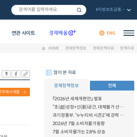
#지방보조금통합관리망
연관 사이트
ENG
HOME
경제정책정보
경제정책자료
정책자료
많이 본 자료
경제정책정보
전체
련주제시계열
『2026년 세제개편안』 발표
“초(超)성장+신(新)공간, 대체불가 산업강국”
과기정통부, ‘누누티비 시즌2’에 강력 대응 의지 밝혀
2026년 7월 소비자물가동향
7월 소비자물가는 2.8% 상승