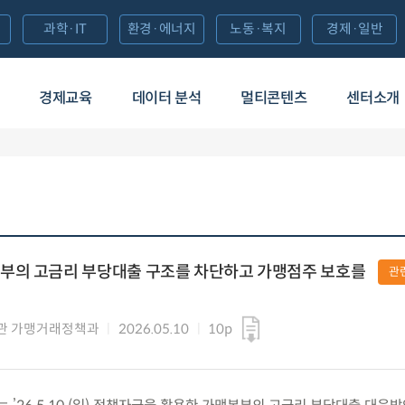
과학·IT
환경·에너지
노동·복지
경제·일반
경제교육
데이터 분석
멀티콘텐츠
센터소개
부의 고금리 부당대출 구조를 차단하고 가맹점주 보호를
관
관 가맹거래정책과
2026.05.10
10p