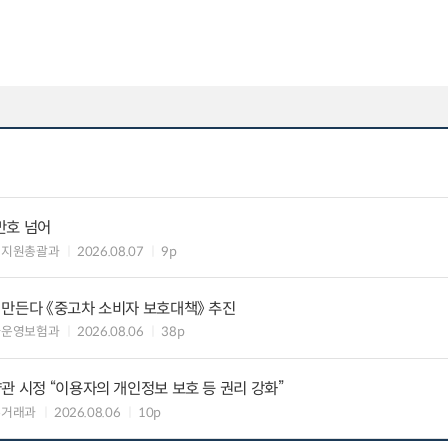
만호 넘어
해지원총괄과
2026.08.07
9p
 만든다 《중고차 소비자 보호대책》 추진
차운영보험과
2026.08.06
38p
관 시정 “이용자의 개인정보 보호 등 권리 강화”
수거래과
2026.08.06
10p