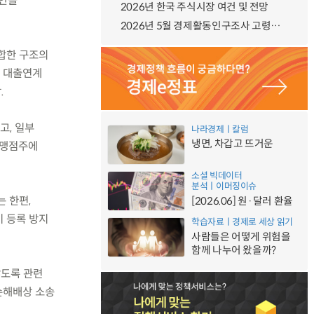
방안을
2026년 한국 주식시장 여건 및 전망
2026년 5월 경제활동인구조사 고령층 부가조사 결과
합한 구조의
, 대출연계
.
고, 일부
나라경제ㅣ칼럼
냉면, 차갑고 뜨거운
가맹점주에
소셜 빅데이터
분석ㅣ이머징이슈
 한편,
[2026.06] 원·달러 환율
기 등록 방지
학습자료ㅣ경제로 세상 읽기
사람들은 어떻게 위험을
함께 나누어 왔을까?
않도록 관련
손해배상 소송