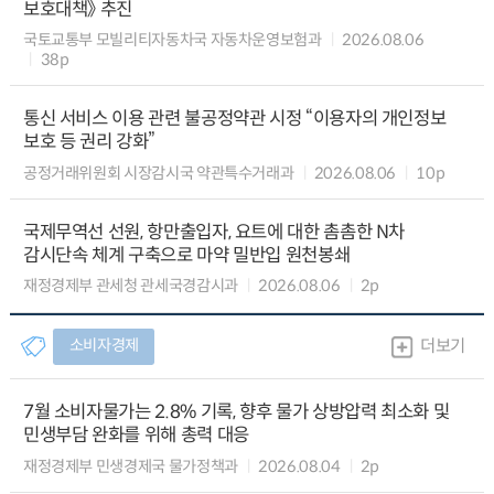
보호대책》 추진
국토교통부 모빌리티자동차국 자동차운영보험과
2026.08.06
38p
통신 서비스 이용 관련 불공정약관 시정 “이용자의 개인정보
보호 등 권리 강화”
공정거래위원회 시장감시국 약관특수거래과
2026.08.06
10p
국제무역선 선원, 항만출입자, 요트에 대한 촘촘한 N차
감시단속 체계 구축으로 마약 밀반입 원천봉쇄
재정경제부 관세청 관세국경감시과
2026.08.06
2p
소비자경제
더보기
7월 소비자물가는 2.8% 기록, 향후 물가 상방압력 최소화 및
민생부담 완화를 위해 총력 대응
재정경제부 민생경제국 물가정책과
2026.08.04
2p