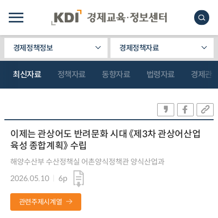
경제정책정보
경제정책자료
최신자료
정책자료
동향자료
법령자료
경제관
이제는 관상어도 반려문화 시대 《제3차 관상어산업
육성 종합계획》 수립
해양수산부 수산정책실 어촌양식정책관 양식산업과
2026.05.10
6p
관련주제시계열