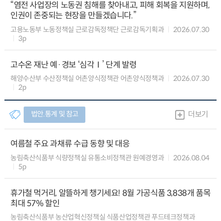
“염전 사업장의 노동권 침해를 찾아내고, 피해 회복을 지원하며,
인권이 존중되는 현장을 만들겠습니다.”
고용노동부 노동정책실 근로감독정책단 근로감독기획과
2026.07.30
3p
고수온 재난 예·경보 ‘심각Ⅰ’ 단계 발령
해양수산부 수산정책실 어촌양식정책관 어촌양식정책과
2026.07.30
2p
법안.통계 및 참고
더보기
여름철 주요 과채류 수급 동향 및 대응
농림축산식품부 식량정책실 유통소비정책관 원예경영과
2026.08.04
5p
휴가철 먹거리, 알뜰하게 챙기세요! 8월 가공식품 3,838개 품목
최대 57% 할인
농림축산식품부 농산업혁신정책실 식품산업정책관 푸드테크정책과